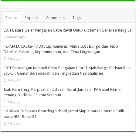
Recent
Popular
Comments
Tags
LDII Betara Gelar Pengajian Cabe Rawit Untuk Ciptaman Generasi Religius
9 hours ago
PERMATA CAI ke-47 Ditutup, Generasi Muda LDII Bungo dan Tebo
Dibekali Karakter, Kepemimpinan, dan Cinta Lingkungan
1 day ago
LDII Sarolangun Kembali Gelar Pengajian Hibrid, Ajak Warga Perkuat Rasa
Syukur, Gemar Bersedekah, dan Tingkatkan Nasionalisme
1 day ago
Isak Haru Iringi Perpisahan Ustazah Nurul, Jamaah TPA Baitul Hikmah
Kenang Dedikasi Selama Setahun
1 day ago
16 Siswa Tri Sukses Boarding School Jambi Siap Kibarkan Merah Putih
pada HUT RI ke-81
1 day ago