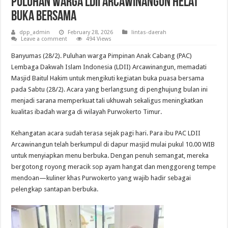
Puluhan Warga LDII Arcawinangun Helat
Buka Bersama
dpp_admin
February 28, 2026
lintas-daerah
Leave a comment
494 Views
Banyumas (28/2). Puluhan warga Pimpinan Anak Cabang (PAC)
Lembaga Dakwah Islam Indonesia (LDII) Arcawinangun, memadati
Masjid Baitul Hakim untuk mengikuti kegiatan buka puasa bersama
pada Sabtu (28/2). Acara yang berlangsung di penghujung bulan ini
menjadi sarana memperkuat tali ukhuwah sekaligus meningkatkan
kualitas ibadah warga di wilayah Purwokerto Timur.
Kehangatan acara sudah terasa sejak pagi hari. Para ibu PAC LDII
Arcawinangun telah berkumpul di dapur masjid mulai pukul 10.00 WIB
untuk menyiapkan menu berbuka. Dengan penuh semangat, mereka
bergotong royong meracik sop ayam hangat dan menggoreng tempe
mendoan—kuliner khas Purwokerto yang wajib hadir sebagai
pelengkap santapan berbuka.