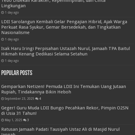
Tebo Dibekali Karakter, Kepemimpinan, dan Cinta
Lingkungan
1 day ago
LDII Sarolangun Kembali Gelar Pengajian Hibrid, Ajak Warga
Perkuat Rasa Syukur, Gemar Bersedekah, dan Tingkatkan
Nasionalisme
1 day ago
Isak Haru Iringi Perpisahan Ustazah Nurul, Jamaah TPA Baitul
Hikmah Kenang Dedikasi Selama Setahun
1 day ago
Popular Posts
Gemparkan Netizen! Pemuda LDII Ini Temukan Uang Jutaan
Rupiah, Tindakannya Bikin Heboh
September 23, 2025
4
Geger! Guru Muda LDII Bungo Pecahkan Rekor, Pimpin O2SN
di Usia 31 Tahun!
May 1, 2025
3
Ratusan Jamaah Padati Tausiyah Ustaz Ali di Masjid Nurul
Jannah