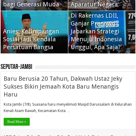
bagi Generasi Muda
Aparatur Negara
Di Rakernas LDII,
Ganjar Pranowo
Anies: Ketimpangan
Jabarkan Strategi
Sosial Jadi Kendala
Menuju Indonesia
Persatuan Bangsa
Unggul, Apa Saja?
seputar-jambi
Baru Berusia 20 Tahun, Dakwah Ustaz Jeky
Sukses Bikin Jemaah Kota Baru Menangis
Haru
Kota Jambi (7/8). Suasana haru menyelimuti Masjid Darussalam di Kelurahan
Kenali Asam Bawah, Kecamatan Kota …
Read More »