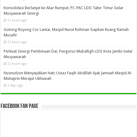
Konsolidasi Berlanjut ke Akar Rumput, PC-PAC LDII Tabir Timur Gelar
Musyawarah Sinergi
12 hours ago
Gotong Royong Cor Lantai, Masjid Nurul Rohman Siapkan Ruang Ramah
Musafir
12 hours ago
Perkuat Sinergi Pembinaan Dai, Pengurus Muballigh LDII Kota Jambi Gelar
Musyawarah
12 hours ago
Husnudzon Menyejukkan Hati: Ustaz Faqih Abdillah Ajak Jamaah Masjid Al-
Muhajirin Merajut Ukhuwah
2 days ago
Facebook Fan Page