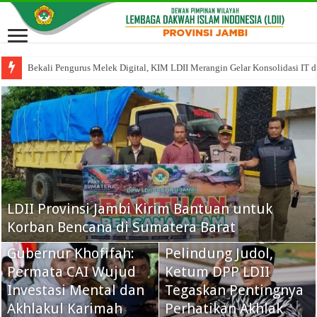
Bekali Pengurus Melek Digital, KIM LDII Merangin Gelar Konsolidasi IT da
LDII Provinsi Jambi Kirim Bantuan untuk
Korban Bencana di Sumatera Barat
Oknum Komdigi Jadi
Gubernur Khofifah:
Pelindung Judol,
Permata CAI Wujud
Ketum DPP LDII
Investasi Mental dan
Tegaskan Pentingnya
Akhlakul Karimah
Perhatikan Akhlak