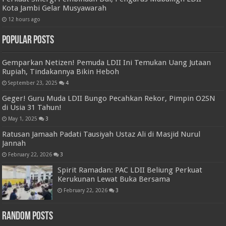
Kota Jambi Gelar Musyawarah
12 hours ago
Popular Posts
Gemparkan Netizen! Pemuda LDII Ini Temukan Uang Jutaan
Rupiah, Tindakannya Bikin Heboh
September 23, 2025
4
Geger! Guru Muda LDII Bungo Pecahkan Rekor, Pimpin O2SN
di Usia 31 Tahun!
May 1, 2025
3
Ratusan Jamaah Padati Tausiyah Ustaz Ali di Masjid Nurul
Jannah
February 22, 2026
3
Spirit Ramadan: PAC LDII Beliung Perkuat
Kerukunan Lewat Buka Bersama
February 22, 2026
3
Random Posts