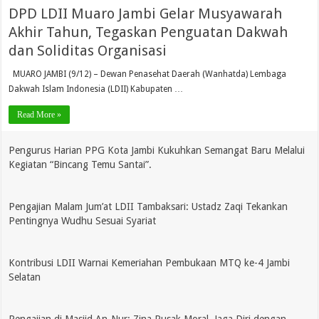
DPD LDII Muaro Jambi Gelar Musyawarah
Akhir Tahun, Tegaskan Penguatan Dakwah
dan Soliditas Organisasi
MUARO JAMBI (9/12) – Dewan Penasehat Daerah (Wanhatda) Lembaga
Dakwah Islam Indonesia (LDII) Kabupaten …
Read More »
Pengurus Harian PPG Kota Jambi Kukuhkan Semangat Baru Melalui
Kegiatan “Bincang Temu Santai”.
Pengajian Malam Jum’at LDII Tambaksari: Ustadz Zaqi Tekankan
Pentingnya Wudhu Sesuai Syariat
Kontribusi LDII Warnai Kemeriahan Pembukaan MTQ ke-4 Jambi
Selatan
Pengajian di Masjid An-Nur: Zina Rusak Moral, Jaga Diri dengan