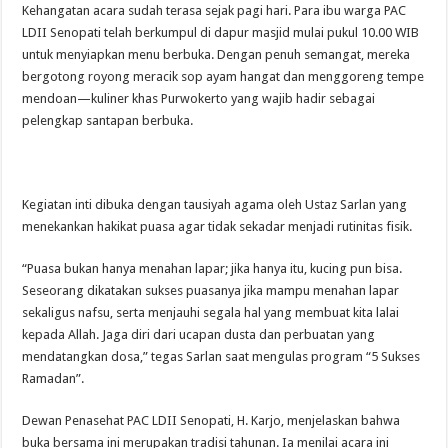
Kehangatan acara sudah terasa sejak pagi hari. Para ibu warga PAC
LDII Senopati telah berkumpul di dapur masjid mulai pukul 10.00 WIB
untuk menyiapkan menu berbuka. Dengan penuh semangat, mereka
bergotong royong meracik sop ayam hangat dan menggoreng tempe
mendoan—kuliner khas Purwokerto yang wajib hadir sebagai
pelengkap santapan berbuka.
Kegiatan inti dibuka dengan tausiyah agama oleh Ustaz Sarlan yang
menekankan hakikat puasa agar tidak sekadar menjadi rutinitas fisik.
“Puasa bukan hanya menahan lapar; jika hanya itu, kucing pun bisa.
Seseorang dikatakan sukses puasanya jika mampu menahan lapar
sekaligus nafsu, serta menjauhi segala hal yang membuat kita lalai
kepada Allah. Jaga diri dari ucapan dusta dan perbuatan yang
mendatangkan dosa,” tegas Sarlan saat mengulas program “5 Sukses
Ramadan”.
Dewan Penasehat PAC LDII Senopati, H. Karjo, menjelaskan bahwa
buka bersama ini merupakan tradisi tahunan. Ia menilai acara ini