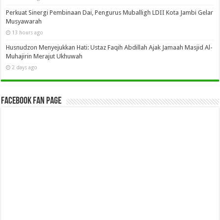
Perkuat Sinergi Pembinaan Dai, Pengurus Muballigh LDII Kota Jambi Gelar
Musyawarah
13 hours ago
Husnudzon Menyejukkan Hati: Ustaz Faqih Abdillah Ajak Jamaah Masjid Al-
Muhajirin Merajut Ukhuwah
2 days ago
Facebook Fan Page