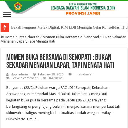
Bekali Pengurus Melek Digital, KIM LDII Merangin Gelar Konsolidasi IT da
Home
/
lintas-daerah
/
Momen Buka Bersama di Senopati : Bukan Sekadar
Menahan Lapar, Tapi Menata Hati
Momen Buka Bersama di Senopati : Bukan
Sekadar Menahan Lapar, Tapi Menata Hati
dpp_admin
February 28, 2026
lintas-daerah
Leave a comment
364 Views
Banyumas (28/2). Puluhan warga PAC LDII Senopati, Kelurahan
Arcawinangun, memadati Masjid Baitul Hakim untuk mengikuti
kegiatan buka puasa bersama pada Sabtu (28/2). Acara yang
berlangsung di penghujung bulan ini menjadi sarana memperkuat tali
ukhuwah sekaligus meningkatkan kualitas ibadah warga di wilayah
Purwokerto Timur.