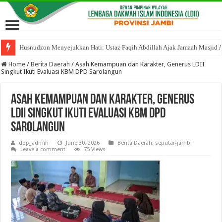
Husnudzon Menyejukkan Hati: Ustaz Faqih Abdillah Ajak Jamaah Masjid 
Home
/
Berita Daerah
/
Asah Kemampuan dan Karakter, Generus LDII
Singkut Ikuti Evaluasi KBM DPD Sarolangun
Asah Kemampuan dan Karakter, Generus
LDII Singkut Ikuti Evaluasi KBM DPD
Sarolangun
dpp_admin
June 30, 2026
Berita Daerah
,
seputar-jambi
Leave a comment
75 Views