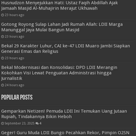
Husnudzon Menyejukkan Hati: Ustaz Faqih Abdillah Ajak
Jamaah Masjid Al-Muhajirin Merajut Ukhuwah
23 hours ago
Gotong Royong Sulap Lahan Jadi Rumah Allah: LDII Marga
Manunggal Jaya Mulai Bangun Masjid
23 hours ago
Bekal 29 Karakter Luhur, CAI ke-47 LDII Muaro Jambi Siapkan
Generasi Emas dan Religius
23 hours ago
Bekal Modernisasi dan Konsolidasi: DPD LDII Merangin
Kokohkan Visi Lewat Penguatan Administrasi hingga
Jurnalistik
24 hours ago
Popular Posts
Gemparkan Netizen! Pemuda LDII Ini Temukan Uang Jutaan
Rupiah, Tindakannya Bikin Heboh
September 23, 2025
4
Geger! Guru Muda LDII Bungo Pecahkan Rekor, Pimpin O2SN