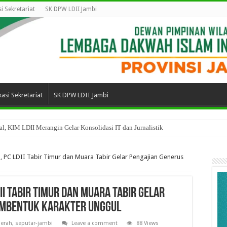
i Sekretariat
SK DPW LDII Jambi
asi Sekretariat
SK DPW LDII Jambi
l, KIM LDII Merangin Gelar Konsolidasi IT dan Jurnalistik
, PC LDII Tabir Timur dan Muara Tabir Gelar Pengajian Generus
II Tabir Timur dan Muara Tabir Gelar
embentuk Karakter Unggul
aerah
,
seputar-jambi
Leave a comment
88 Views