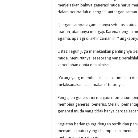
menjelaskan bahwa generasi muda harus memil
dalam beribadah di tengah tantangan zaman.
“Jangan sampai agama hanya sebatas status. 
ibadah, utamanya mengaji. Karena dengan 
agama, apalagi di akhir zaman ini,” ungkapny
Ustaz Teguh juga menekankan pentingnya peni
muda. Menurutnya, seseorang yang berakhlak
keberkahan dunia dan akhirat.
“Orang yang memiliki akhlakul karimah itu d
melaksanakan salat malam,” tuturnya.
Pengajian generus ini menjadi momentum pen
membina generasi penerus. Melalui pemantap
generasi muda yang tidak hanya cerdas secara
Kegiatan berlangsung dengan tertib dan pen
menyimak materi yang disampaikan, menunjuk
tantangan masa depan.