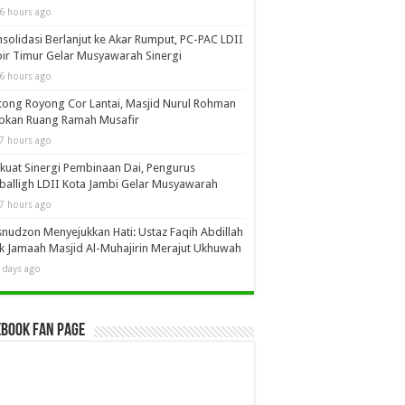
6 hours ago
solidasi Berlanjut ke Akar Rumput, PC-PAC LDII
ir Timur Gelar Musyawarah Sinergi
6 hours ago
ong Royong Cor Lantai, Masjid Nurul Rohman
apkan Ruang Ramah Musafir
7 hours ago
kuat Sinergi Pembinaan Dai, Pengurus
alligh LDII Kota Jambi Gelar Musyawarah
7 hours ago
nudzon Menyejukkan Hati: Ustaz Faqih Abdillah
k Jamaah Masjid Al-Muhajirin Merajut Ukhuwah
 days ago
book Fan Page