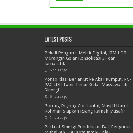
Latest Posts
Bekali Pengurus Melek Digital, KIM LDII
Merangin Gelar Konsolidasi IT dan
Jurnalistik
16 hours ago
Konsolidasi Berlanjut ke Akar Rumput, PC-
PAC LDII Tabir Timur Gelar Musyawarah
Sinergi
16 hours ago
Gotong Royong Cor Lantai, Masjid Nurul
Rohman Siapkan Ruang Ramah Musafir
17 hours ago
Perkuat Sinergi Pembinaan Dai, Pengurus
Muballigh LDII Kota Jambi Gelar