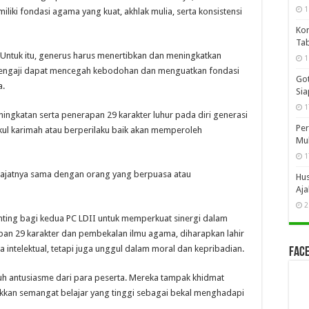
1
iki fondasi agama yang kuat, akhlak mulia, serta konsistensi
Kon
Tab
Untuk itu, generus harus menertibkan dan meningkatkan
1
mengaji dapat mencegah kebodohan dan menguatkan fondasi
Got
a.
Si
1
ngkatan serta penerapan 29 karakter luhur pada diri generasi
Per
ul karimah atau berperilaku baik akan memperoleh
Mub
1
erajatnya sama dengan orang yang berpuasa atau
Hus
Aja
2
ting bagi kedua PC LDII untuk memperkuat sinergi dalam
an 29 karakter dan pembekalan ilmu agama, diharapkan lahir
 intelektual, tetapi juga unggul dalam moral dan kepribadian.
Face
uh antusiasme dari para peserta. Mereka tampak khidmat
kan semangat belajar yang tinggi sebagai bekal menghadapi