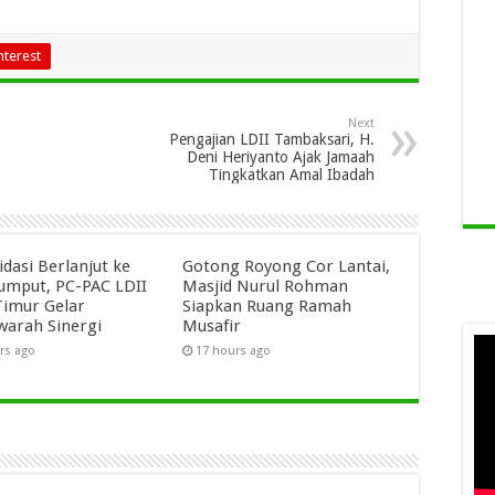
nterest
Next
Pengajian LDII Tambaksari, H.
Deni Heriyanto Ajak Jamaah
Tingkatkan Amal Ibadah
idasi Berlanjut ke
Gotong Royong Cor Lantai,
umput, PC-PAC LDII
Masjid Nurul Rohman
Timur Gelar
Siapkan Ruang Ramah
arah Sinergi
Musafir
rs ago
17 hours ago