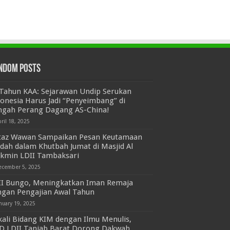
ndom Posts
 Tahun KAA: Sejarawan Undip Serukan
onesia Harus Jadi “Penyeimbang” di
ngah Perang Dagang AS-China!
ril 18, 2025
taz Wawan Sampaikan Pesan Keutamaan
dah dalam Khutbah Jumat di Masjid Al
kmin LDII Tambaksari
ecember 5, 2025
II Bungo, Meningkatkan Iman Remaja
ngan Pengajian Awal Tahun
nuary 19, 2025
ali Bidang KIM dengan Ilmu Menulis,
D LDII Tanjab Barat Dorong Dakwah