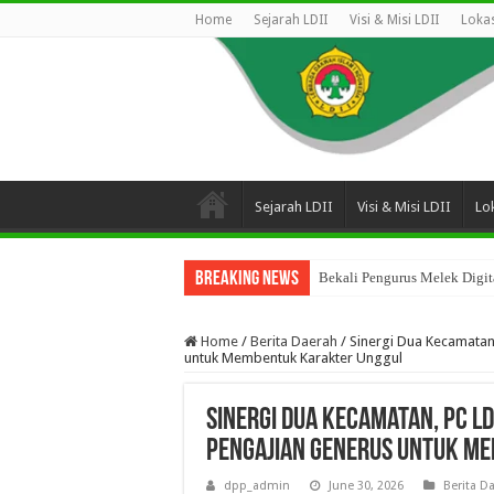
Home
Sejarah LDII
Visi & Misi LDII
Lokas
Sejarah LDII
Visi & Misi LDII
Lok
Breaking News
Bekali Pengurus Melek Digita
Home
/
Berita Daerah
/
Sinergi Dua Kecamatan
untuk Membentuk Karakter Unggul
Sinergi Dua Kecamatan, PC LD
Pengajian Generus untuk M
dpp_admin
June 30, 2026
Berita D