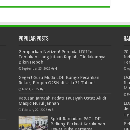
Popular Posts
Ra
Gemparkan Netizen! Pemuda LDII Ini
70
Temukan Uang Jutaan Rupiah, Tindakannya
Ind
Bikin Heboh
Te
September 23, 2025
4
Ap
Geger! Guru Muda LDII Bungo Pecahkan
Us
Rekor, Pimpin O2SN di Usia 31 Tahun!
Iba
Mu
May 1, 2025
3
D
Ratusan Jamaah Padati Tausiyah Ustaz Ali di
Masjid Nurul Jannah
LD
de
February 22, 2026
3
Ja
Spirit Ramadan: PAC LDII
Beliung Perkuat Kerukunan
Bek
Lewat Buka Bersama
DP