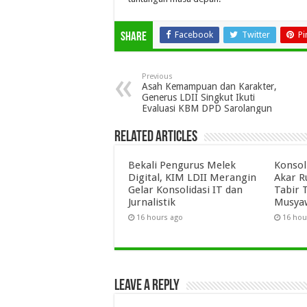
Facebook
Twitter
Pi
Share
Previous
Asah Kemampuan dan Karakter,
Generus LDII Singkut Ikuti
Evaluasi KBM DPD Sarolangun
Related Articles
Bekali Pengurus Melek
Konsol
Digital, KIM LDII Merangin
Akar R
Gelar Konsolidasi IT dan
Tabir 
Jurnalistik
Musyaw
16 hours ago
16 hou
Leave a Reply