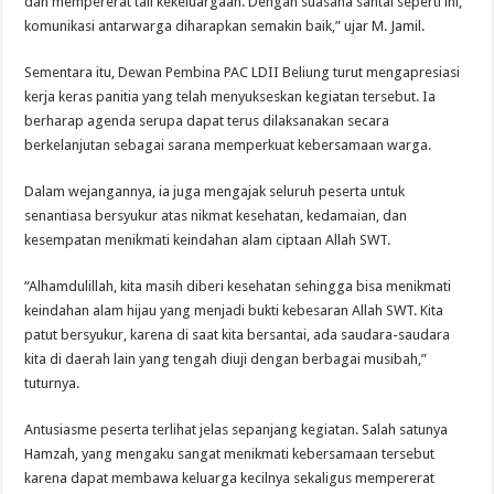
dan mempererat tali kekeluargaan. Dengan suasana santai seperti ini,
komunikasi antarwarga diharapkan semakin baik,” ujar M. Jamil.
Sementara itu, Dewan Pembina PAC LDII Beliung turut mengapresiasi
kerja keras panitia yang telah menyukseskan kegiatan tersebut. Ia
berharap agenda serupa dapat terus dilaksanakan secara
berkelanjutan sebagai sarana memperkuat kebersamaan warga.
Dalam wejangannya, ia juga mengajak seluruh peserta untuk
senantiasa bersyukur atas nikmat kesehatan, kedamaian, dan
kesempatan menikmati keindahan alam ciptaan Allah SWT.
“Alhamdulillah, kita masih diberi kesehatan sehingga bisa menikmati
keindahan alam hijau yang menjadi bukti kebesaran Allah SWT. Kita
patut bersyukur, karena di saat kita bersantai, ada saudara-saudara
kita di daerah lain yang tengah diuji dengan berbagai musibah,”
tuturnya.
Antusiasme peserta terlihat jelas sepanjang kegiatan. Salah satunya
Hamzah, yang mengaku sangat menikmati kebersamaan tersebut
karena dapat membawa keluarga kecilnya sekaligus mempererat