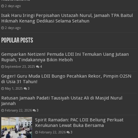
2 days ago
Isak Haru Iringi Perpisahan Ustazah Nurul, Jamaah TPA Baitul
Hikmah Kenang Dedikasi Selama Setahun
2 days ago
Popular Posts
Gemparkan Netizen! Pemuda LDII Ini Temukan Uang Jutaan
Rupiah, Tindakannya Bikin Heboh
September 23, 2025
4
Geger! Guru Muda LDII Bungo Pecahkan Rekor, Pimpin O2SN
di Usia 31 Tahun!
May 1, 2025
3
Ratusan Jamaah Padati Tausiyah Ustaz Ali di Masjid Nurul
Jannah
February 22, 2026
3
Spirit Ramadan: PAC LDII Beliung Perkuat
Kerukunan Lewat Buka Bersama
February 22, 2026
3