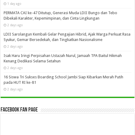
1 day ago
PERMATA CAI ke-47 Ditutup, Generasi Muda LDII Bungo dan Tebo
Dibekali Karakter, Kepemimpinan, dan Cinta Lingkungan
2 days ago
LDII Sarolangun Kembali Gelar Pengajian Hibrid, Ajak Warga Perkuat Rasa
Syukur, Gemar Bersedekah, dan Tingkatkan Nasionalisme
2 days ago
Isak Haru Iringi Perpisahan Ustazah Nurul, Jamaah TPA Baitul Hikmah
Kenang Dedikasi Selama Setahun
2 days ago
16 Siswa Tri Sukses Boarding School Jambi Siap Kibarkan Merah Putih
pada HUT RI ke-81
2 days ago
Facebook Fan Page