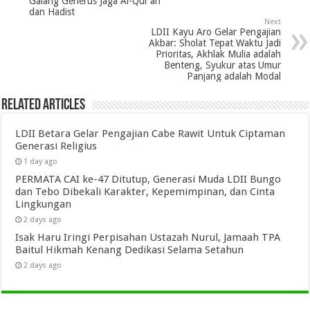
Galang Generus Jaga Al-Qur’an
dan Hadist
Next
LDII Kayu Aro Gelar Pengajian
Akbar: Sholat Tepat Waktu Jadi
Prioritas, Akhlak Mulia adalah
Benteng, Syukur atas Umur
Panjang adalah Modal
Related Articles
LDII Betara Gelar Pengajian Cabe Rawit Untuk Ciptaman
Generasi Religius
1 day ago
PERMATA CAI ke-47 Ditutup, Generasi Muda LDII Bungo
dan Tebo Dibekali Karakter, Kepemimpinan, dan Cinta
Lingkungan
2 days ago
Isak Haru Iringi Perpisahan Ustazah Nurul, Jamaah TPA
Baitul Hikmah Kenang Dedikasi Selama Setahun
2 days ago