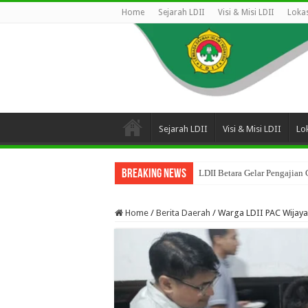
Home
Sejarah LDII
Visi & Misi LDII
Lokas
Sejarah LDII
Visi & Misi LDII
Lok
Breaking News
LDII Betara Gelar Pengajian
Home
/
Berita Daerah
/
Warga LDII PAC Wijaya