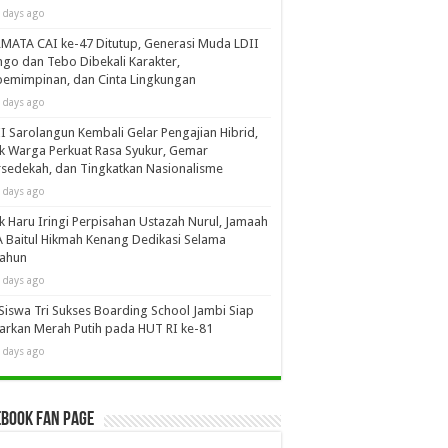
 days ago
MATA CAI ke-47 Ditutup, Generasi Muda LDII
go dan Tebo Dibekali Karakter,
emimpinan, dan Cinta Lingkungan
 days ago
I Sarolangun Kembali Gelar Pengajian Hibrid,
k Warga Perkuat Rasa Syukur, Gemar
sedekah, dan Tingkatkan Nasionalisme
 days ago
k Haru Iringi Perpisahan Ustazah Nurul, Jamaah
 Baitul Hikmah Kenang Dedikasi Selama
tahun
 days ago
Siswa Tri Sukses Boarding School Jambi Siap
arkan Merah Putih pada HUT RI ke-81
 days ago
book Fan Page