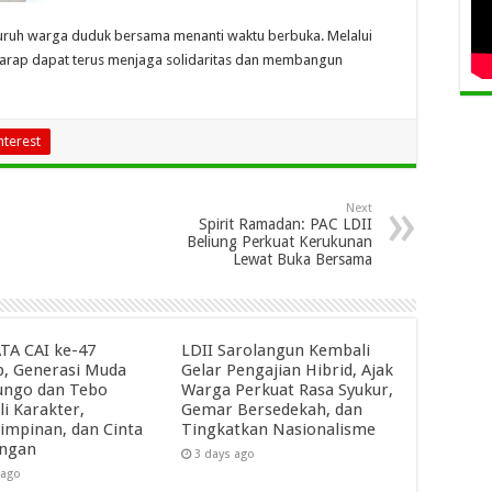
luruh warga duduk bersama menanti waktu berbuka. Melalui
rharap dapat terus menjaga solidaritas dan membangun
nterest
Next
Spirit Ramadan: PAC LDII
Beliung Perkuat Kerukunan
Lewat Buka Bersama
A CAI ke-47
LDII Sarolangun Kembali
p, Generasi Muda
Gelar Pengajian Hibrid, Ajak
ungo dan Tebo
Warga Perkuat Rasa Syukur,
li Karakter,
Gemar Bersedekah, dan
mpinan, dan Cinta
Tingkatkan Nasionalisme
ungan
3 days ago
 ago