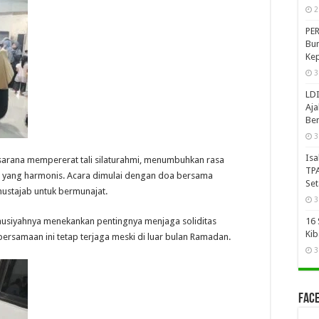
2
PER
Bun
Kep
3
LDI
Aja
Ber
3
Isa
rana mempererat tali silaturahmi, menumbuhkan rasa
TPA
a yang harmonis. Acara dimulai dengan doa bersama
Se
ustajab untuk bermunajat.
3
 tausiyahnya menekankan pentingnya menjaga soliditas
16 
Kib
ersamaan ini tetap terjaga meski di luar bulan Ramadan.
3
Face