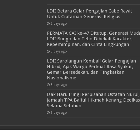
LDII Betara Gelar Pengajian Cabe Rawit
Untuk Ciptaman Generasi Religius
2 days ago
PERMATA CAI ke-47 Ditutup, Generasi Mud
LDII Bungo dan Tebo Dibekali Karakter,
Kepemimpinan, dan Cinta Lingkungan
3 days ago
LDII Sarolangun Kembali Gelar Pengajian
Hibrid, Ajak Warga Perkuat Rasa Syukur,
Gemar Bersedekah, dan Tingkatkan
Nasionalisme
3 days ago
Isak Haru Iringi Perpisahan Ustazah Nurul,
Jamaah TPA Baitul Hikmah Kenang Dedikas
Selama Setahun
3 days ago
© Copyright 2026, All Rights Reserved