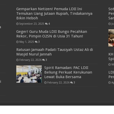
Gemparkan Netizen! Pemuda LDII Ini
So
Temukan Uang Jutaan Rupiah, Tindakannya
Pe
Bikin Heboh
Sa
September 23, 2025
4
J
a
Geger! Guru Muda LDII Bungo Pecahkan
Rekor, Pimpin O2SN di Usia 31 Tahun!
May 1, 2025
3
Ratusan Jamaah Padati Tausiyah Ustaz Ali di
Masjid Nurul Jannah
KH
Sp
February 22, 2026
3
M
Spirit Ramadan: PAC LDII
Beliung Perkuat Kerukunan
LDI
Lewat Buka Bersama
Per
i
February 22, 2026
3
Ap