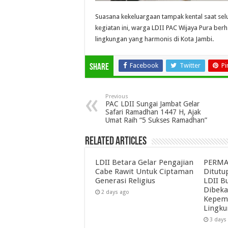
Suasana kekeluargaan tampak kental saat se
kegiatan ini, warga LDII PAC Wijaya Pura be
lingkungan yang harmonis di Kota Jambi.
Facebook
Twitter
Pi
Share
Previous
PAC LDII Sungai Jambat Gelar
Safari Ramadhan 1447 H, Ajak
Umat Raih “5 Sukses Ramadhan”
Related Articles
LDII Betara Gelar Pengajian
PERMAT
Cabe Rawit Untuk Ciptaman
Ditutu
Generasi Religius
LDII B
Dibeka
2 days ago
Kepemi
Lingk
3 days