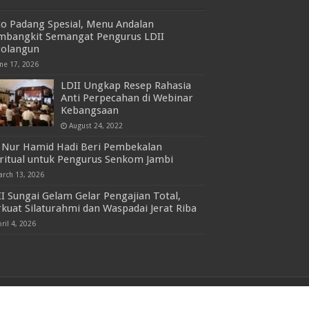
to Padang Spesial, Menu Andalan
mbangkit Semangat Pengurus LDII
rolangun
une 17, 2026
LDII Ungkap Resep Rahasia
Anti Perpecahan di Webinar
Kebangsaan
August 24, 2022
 Nur Hamid Hadi Beri Pembekalan
iritual untuk Pengurus Senkom Jambi
arch 13, 2026
I Sungai Gelam Gelar Pengajian Total,
kuat Silaturahmi dan Waspadai Jerat Riba
ril 4, 2026
Powered by
Allaah SWT
| Managed by
LDII