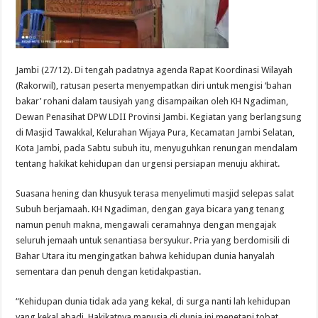
Jambi (27/12). Di tengah padatnya agenda Rapat Koordinasi Wilayah
(Rakorwil), ratusan peserta menyempatkan diri untuk mengisi ‘bahan
bakar’ rohani dalam tausiyah yang disampaikan oleh KH Ngadiman,
Dewan Penasihat DPW LDII Provinsi Jambi. Kegiatan yang berlangsung
di Masjid Tawakkal, Kelurahan Wijaya Pura, Kecamatan Jambi Selatan,
Kota Jambi, pada Sabtu subuh itu, menyuguhkan renungan mendalam
tentang hakikat kehidupan dan urgensi persiapan menuju akhirat.
Suasana hening dan khusyuk terasa menyelimuti masjid selepas salat
Subuh berjamaah. KH Ngadiman, dengan gaya bicara yang tenang
namun penuh makna, mengawali ceramahnya dengan mengajak
seluruh jemaah untuk senantiasa bersyukur. Pria yang berdomisili di
Bahar Utara itu mengingatkan bahwa kehidupan dunia hanyalah
sementara dan penuh dengan ketidakpastian.
“Kehidupan dunia tidak ada yang kekal, di surga nanti lah kehidupan
yang kekal abadi. Hakikatnya manusia di dunia ini menetapi tobat,