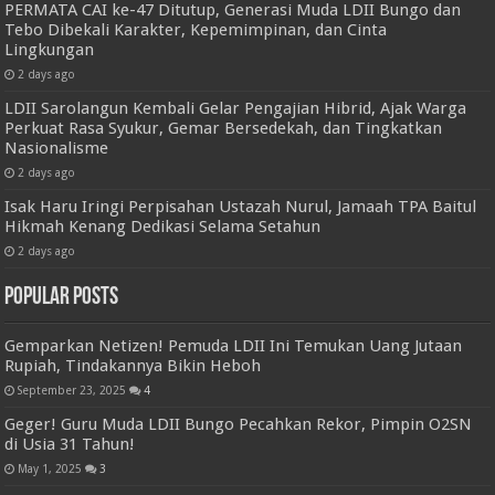
PERMATA CAI ke-47 Ditutup, Generasi Muda LDII Bungo dan
Tebo Dibekali Karakter, Kepemimpinan, dan Cinta
Lingkungan
2 days ago
LDII Sarolangun Kembali Gelar Pengajian Hibrid, Ajak Warga
Perkuat Rasa Syukur, Gemar Bersedekah, dan Tingkatkan
Nasionalisme
2 days ago
Isak Haru Iringi Perpisahan Ustazah Nurul, Jamaah TPA Baitul
Hikmah Kenang Dedikasi Selama Setahun
2 days ago
Popular Posts
Gemparkan Netizen! Pemuda LDII Ini Temukan Uang Jutaan
Rupiah, Tindakannya Bikin Heboh
September 23, 2025
4
Geger! Guru Muda LDII Bungo Pecahkan Rekor, Pimpin O2SN
di Usia 31 Tahun!
May 1, 2025
3