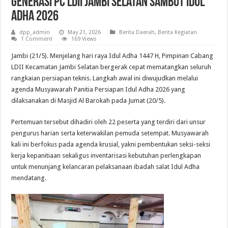
Generasi PC LDII Jambi Selatan Sambut Idul
Adha 2026
dpp_admin
May 21, 2026
Berita Daerah
,
Berita Kegiatan
1 Comment
169 Views
Jambi (21/5). Menjelang hari raya Idul Adha 1447 H, Pimpinan Cabang
LDII Kecamatan Jambi Selatan bergerak cepat mematangkan seluruh
rangkaian persiapan teknis. Langkah awal ini diwujudkan melalui
agenda Musyawarah Panitia Persiapan Idul Adha 2026 yang
dilaksanakan di Masjid Al Barokah pada Jumat (20/5).
Pertemuan tersebut dihadiri oleh 22 peserta yang terdiri dari unsur
pengurus harian serta keterwakilan pemuda setempat. Musyawarah
kali ini berfokus pada agenda krusial, yakni pembentukan seksi-seksi
kerja kepanitiaan sekaligus inventarisasi kebutuhan perlengkapan
untuk menunjang kelancaran pelaksanaan ibadah salat Idul Adha
mendatang.