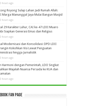
0 hours ago
ong Royong Sulap Lahan Jadi Rumah Allah:
I Marga Manunggal Jaya Mulai Bangun Masjid
0 hours ago
al 29 Karakter Luhur, CAI ke-47 LDII Muaro
bi Siapkan Generasi Emas dan Religius
0 hours ago
al Modernisasi dan Konsolidasi: DPD LDII
angin Kokohkan Visi Lewat Penguatan
inistrasi hingga Jurnalistik
0 hours ago
in Harmoni dengan Pemerintah, LDII Singkut
ahkan Majalah Nuansa Persada ke KUA dan
camatan
0 hours ago
book Fan Page