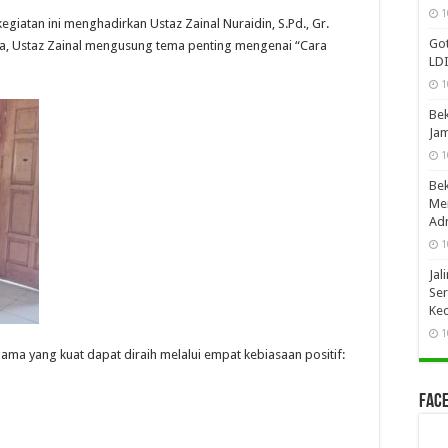
1
egiatan ini menghadirkan Ustaz Zainal Nuraidin, S.Pd., Gr.
Got
a, Ustaz Zainal mengusung tema penting mengenai “Cara
LDI
1
Bek
Jam
1
Bek
Mer
Adm
1
Jal
Ser
Ke
1
a yang kuat dapat diraih melalui empat kebiasaan positif:
Face