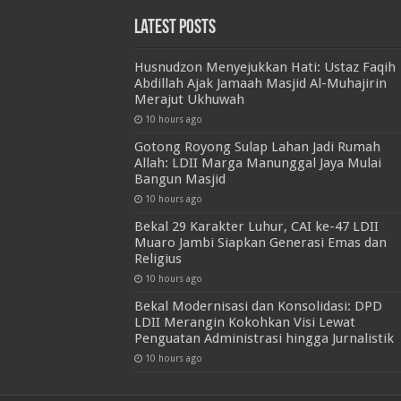
Latest Posts
Husnudzon Menyejukkan Hati: Ustaz Faqih
Abdillah Ajak Jamaah Masjid Al-Muhajirin
Merajut Ukhuwah
10 hours ago
Gotong Royong Sulap Lahan Jadi Rumah
Allah: LDII Marga Manunggal Jaya Mulai
Bangun Masjid
10 hours ago
Bekal 29 Karakter Luhur, CAI ke-47 LDII
Muaro Jambi Siapkan Generasi Emas dan
Religius
10 hours ago
Bekal Modernisasi dan Konsolidasi: DPD
LDII Merangin Kokohkan Visi Lewat
Penguatan Administrasi hingga Jurnalistik
10 hours ago