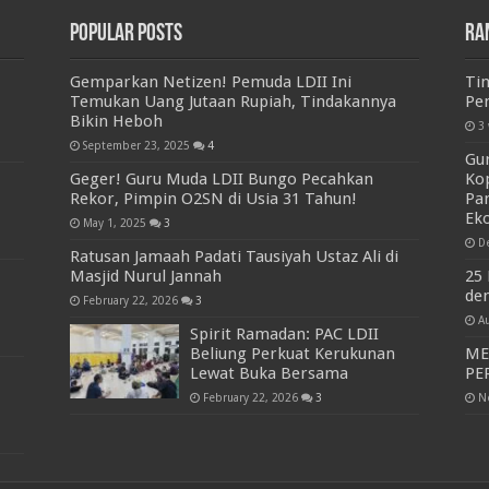
Popular Posts
Ra
Gemparkan Netizen! Pemuda LDII Ini
Tim
Temukan Uang Jutaan Rupiah, Tindakannya
Pem
Bikin Heboh
3
September 23, 2025
4
Gu
Geger! Guru Muda LDII Bungo Pecahkan
Kop
Rekor, Pimpin O2SN di Usia 31 Tahun!
Pa
Ek
May 1, 2025
3
D
Ratusan Jamaah Padati Tausiyah Ustaz Ali di
Masjid Nurul Jannah
25
de
February 22, 2026
3
A
Spirit Ramadan: PAC LDII
Beliung Perkuat Kerukunan
ME
Lewat Buka Bersama
PE
February 22, 2026
3
N