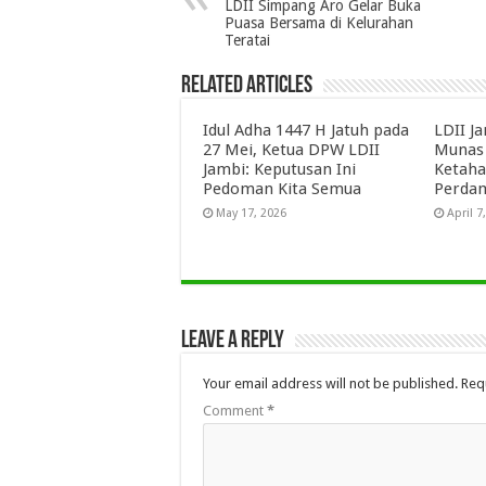
LDII Simpang Aro Gelar Buka
Puasa Bersama di Kelurahan
Teratai
Related Articles
Idul Adha 1447 H Jatuh pada
LDII J
27 Mei, Ketua DPW LDII
Munas 
Jambi: Keputusan Ini
Ketaha
Pedoman Kita Semua
Perdam
May 17, 2026
April 7
Leave a Reply
Your email address will not be published.
Req
Comment
*