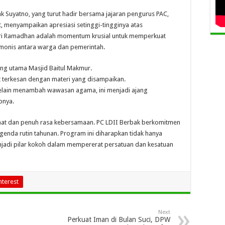
 Suyatno, yang turut hadir bersama jajaran pengurus PAC,
 menyampaikan apresiasi setinggi-tingginya atas
fari Ramadhan adalah momentum krusial untuk memperkuat
rmonis antara warga dan pemerintah.
ang utama Masjid Baitul Makmur.
t terkesan dengan materi yang disampaikan.
. Selain menambah wawasan agama, ini menjadi ajang
pnya.
mat dan penuh rasa kebersamaan. PC LDII Berbak berkomitmen
enda rutin tahunan. Program ini diharapkan tidak hanya
enjadi pilar kokoh dalam mempererat persatuan dan kesatuan
nterest
Next
Perkuat Iman di Bulan Suci, DPW