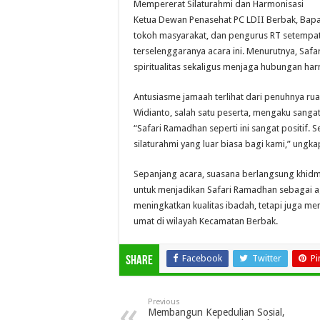
Mempererat Silaturahmi dan Harmonisasi
Ketua Dewan Penasehat PC LDII Berbak, Bapak
tokoh masyarakat, dan pengurus RT setempat,
terselenggaranya acara ini. Menurutnya, Sa
spiritualitas sekaligus menjaga hubungan ha
Antusiasme jamaah terlihat dari penuhnya ru
Widianto, salah satu peserta, mengaku sanga
“Safari Ramadhan seperti ini sangat positif
silaturahmi yang luar biasa bagi kami,” ungka
Sepanjang acara, suasana berlangsung khid
untuk menjadikan Safari Ramadhan sebagai ag
meningkatkan kualitas ibadah, tetapi juga m
umat di wilayah Kecamatan Berbak.
Facebook
Twitter
Pi
Share
Previous
Membangun Kepedulian Sosial,