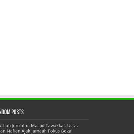
ndom Posts
tbah Jum’at di Masjid Tawakkal, Ustaz
an Nafian Ajak Jamaah Fokus Bekal