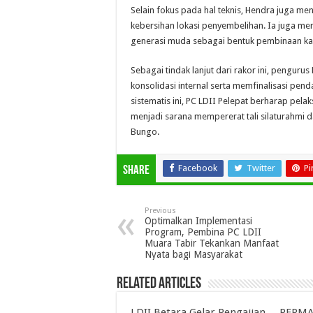
Selain fokus pada hal teknis, Hendra juga me
kebersihan lokasi penyembelihan. Ia juga men
generasi muda sebagai bentuk pembinaan kar
Sebagai tindak lanjut dari rakor ini, penguru
konsolidasi internal serta memfinalisasi pen
sistematis ini, PC LDII Pelepat berharap pela
menjadi sarana mempererat tali silaturahmi 
Bungo.
Facebook
Twitter
Pi
Share
Previous
Optimalkan Implementasi
Program, Pembina PC LDII
Muara Tabir Tekankan Manfaat
Nyata bagi Masyarakat
Related Articles
LDII Betara Gelar Pengajian
PERMAT