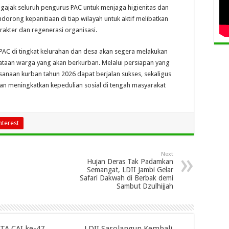
ngajak seluruh pengurus PAC untuk menjaga higienitas dan
dorong kepanitiaan di tiap wilayah untuk aktif melibatkan
akter dan regenerasi organisasi.
s PAC di tingkat kelurahan dan desa akan segera melakukan
dataan warga yang akan berkurban. Melalui persiapan yang
ksanaan kurban tahun 2026 dapat berjalan sukses, sekaligus
dan meningkatkan kepedulian sosial di tengah masyarakat
nterest
Next
Hujan Deras Tak Padamkan
Semangat, LDII Jambi Gelar
Safari Dakwah di Berbak demi
Sambut Dzulhijjah
A CAI ke-47
LDII Sarolangun Kembali