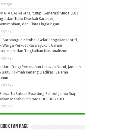
 day ago
MATA CAI ke-47 Ditutup, Generasi Muda LDII
go dan Tebo Dibekali Karakter,
emimpinan, dan Cinta Lingkungan
 days ago
I Sarolangun Kembali Gelar Pengajian Hibrid,
k Warga Perkuat Rasa Syukur, Gemar
sedekah, dan Tingkatkan Nasionalisme
 days ago
k Haru Iringi Perpisahan Ustazah Nurul, Jamaah
 Baitul Hikmah Kenang Dedikasi Selama
tahun
 days ago
Siswa Tri Sukses Boarding School Jambi Siap
arkan Merah Putih pada HUT RI ke-81
 days ago
book Fan Page