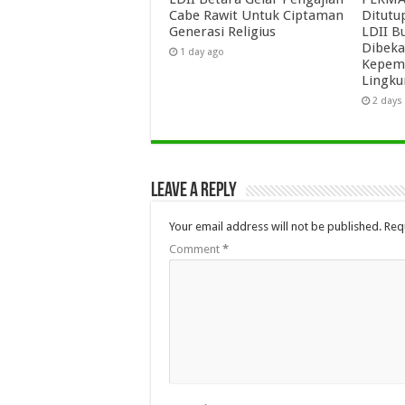
Cabe Rawit Untuk Ciptaman
Ditutu
Generasi Religius
LDII B
Dibeka
1 day ago
Kepemi
Lingk
2 days
Leave a Reply
Your email address will not be published.
Req
Comment
*