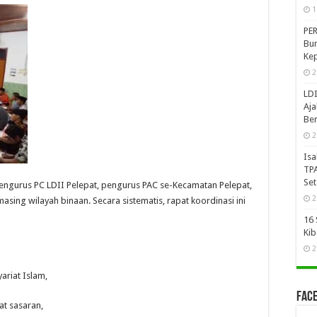
1
PER
Bun
Kep
2
LDI
Aja
Ber
2
Isa
TPA
Se
n pengurus PC LDII Pelepat, pengurus PAC se-Kecamatan Pelepat,
2
asing wilayah binaan. Secara sistematis, rapat koordinasi ini
16 
Kib
2
ariat Islam,
Face
at sasaran,