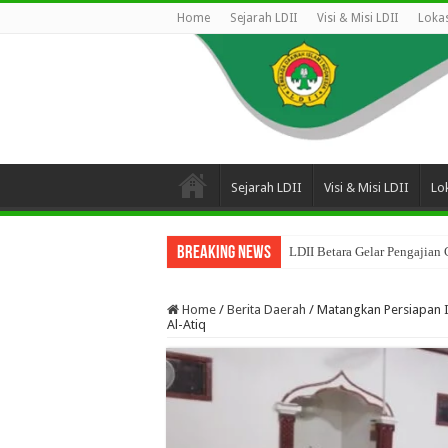
Home
Sejarah LDII
Visi & Misi LDII
Lokas
Sejarah LDII
Visi & Misi LDII
Lok
Breaking News
LDII Betara Gelar Pengajian
Home
/
Berita Daerah
/
Matangkan Persiapan Id
Al-Atiq