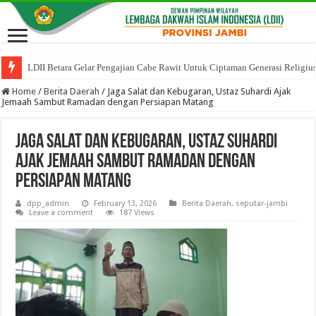
LDII Betara Gelar Pengajian Cabe Rawit Untuk Ciptaman Generasi Religiu
Home
/
Berita Daerah
/
Jaga Salat dan Kebugaran, Ustaz Suhardi Ajak
Jemaah Sambut Ramadan dengan Persiapan Matang
Jaga Salat dan Kebugaran, Ustaz Suhardi
Ajak Jemaah Sambut Ramadan dengan
Persiapan Matang
dpp_admin
February 13, 2026
Berita Daerah
,
seputar-jambi
Leave a comment
187 Views