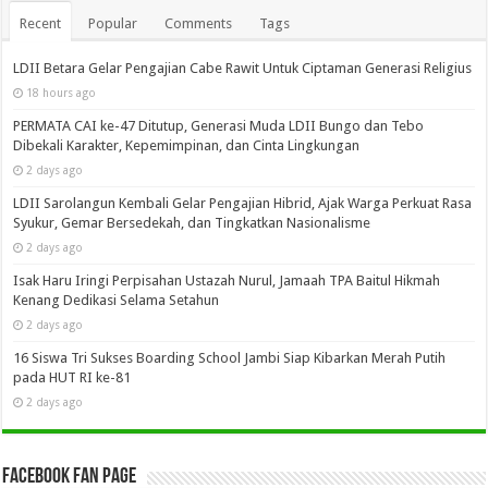
Recent
Popular
Comments
Tags
LDII Betara Gelar Pengajian Cabe Rawit Untuk Ciptaman Generasi Religius
18 hours ago
PERMATA CAI ke-47 Ditutup, Generasi Muda LDII Bungo dan Tebo
Dibekali Karakter, Kepemimpinan, dan Cinta Lingkungan
2 days ago
LDII Sarolangun Kembali Gelar Pengajian Hibrid, Ajak Warga Perkuat Rasa
Syukur, Gemar Bersedekah, dan Tingkatkan Nasionalisme
2 days ago
Isak Haru Iringi Perpisahan Ustazah Nurul, Jamaah TPA Baitul Hikmah
Kenang Dedikasi Selama Setahun
2 days ago
16 Siswa Tri Sukses Boarding School Jambi Siap Kibarkan Merah Putih
pada HUT RI ke-81
2 days ago
Facebook Fan Page