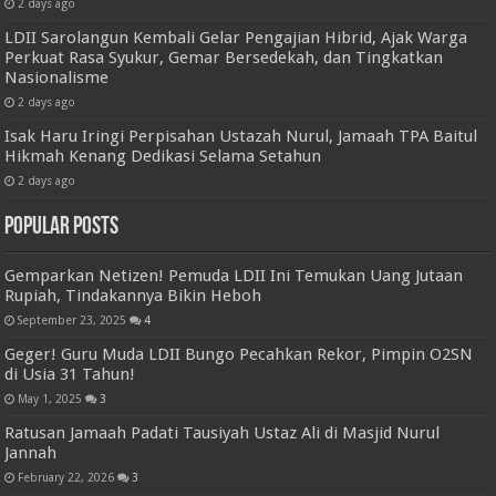
2 days ago
LDII Sarolangun Kembali Gelar Pengajian Hibrid, Ajak Warga
Perkuat Rasa Syukur, Gemar Bersedekah, dan Tingkatkan
Nasionalisme
2 days ago
Isak Haru Iringi Perpisahan Ustazah Nurul, Jamaah TPA Baitul
Hikmah Kenang Dedikasi Selama Setahun
2 days ago
Popular Posts
Gemparkan Netizen! Pemuda LDII Ini Temukan Uang Jutaan
Rupiah, Tindakannya Bikin Heboh
September 23, 2025
4
Geger! Guru Muda LDII Bungo Pecahkan Rekor, Pimpin O2SN
di Usia 31 Tahun!
May 1, 2025
3
Ratusan Jamaah Padati Tausiyah Ustaz Ali di Masjid Nurul
Jannah
February 22, 2026
3