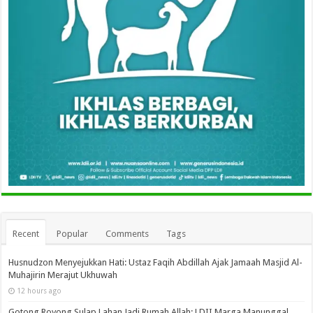
Recent
Popular
Comments
Tags
Husnudzon Menyejukkan Hati: Ustaz Faqih Abdillah Ajak Jamaah Masjid Al-
Muhajirin Merajut Ukhuwah
12 hours ago
Gotong Royong Sulap Lahan Jadi Rumah Allah: LDII Marga Manunggal