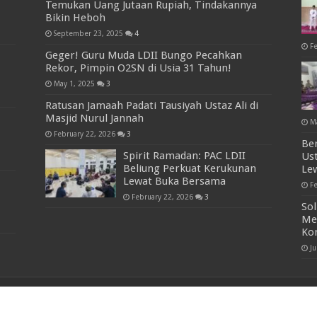
Temukan Uang Jutaan Rupiah, Tindakannya
Bikin Heboh
September 23, 2025
4
F
Geger! Guru Muda LDII Bungo Pecahkan
Rekor, Pimpin O2SN di Usia 31 Tahun!
May 1, 2025
3
Ratusan Jamaah Padati Tausiyah Ustaz Ali di
Masjid Nurul Jannah
M
February 22, 2026
3
Be
Spirit Ramadan: PAC LDII
Us
Beliung Perkuat Kerukunan
Lew
Lewat Buka Bersama
F
February 22, 2026
3
Sol
Me
Kon
J