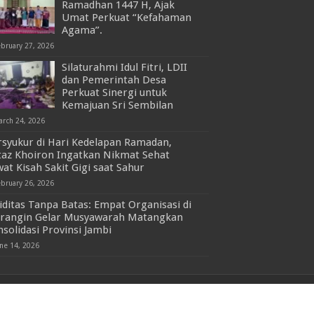
Ramadhan 1447 H, Ajak
Umat Perkuat “Kefahaman
Agama”.
ebruary 27, 2026
Silaturahmi Idul Fitri, LDII
dan Pemerintah Desa
Perkuat Sinergi untuk
Kemajuan Sri Sembilan
arch 24, 2026
rsyukur di Hari Kedelapan Ramadan,
taz Khoiron Ingatkan Nikmat Sehat
at Kisah Sakit Gigi saat Sahur
ebruary 26, 2026
iditas Tanpa Batas: Empat Organisasi di
rangin Gelar Musyawarah Matangkan
solidasi Provinsi Jambi
une 14, 2026
Powered by
Allaah SWT
| Managed by
LDII