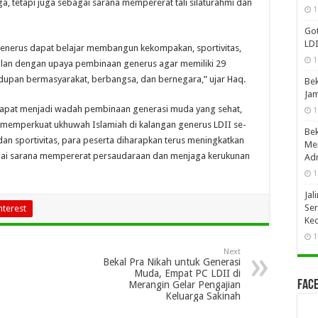
, tetapi juga sebagai sarana mempererat tali silaturahmi dan
1
Got
LDI
i, generus dapat belajar membangun kekompakan, sportivitas,
1
 sejalan dengan upaya pembinaan generus agar memiliki 29
idupan bermasyarakat, berbangsa, dan bernegara,” ujar Haq.
Bek
Jam
apat menjadi wadah pembinaan generasi muda yang sehat,
1
s memperkuat ukhuwah Islamiah di kalangan generus LDII se-
Bek
n sportivitas, para peserta diharapkan terus meningkatkan
Mer
gai sarana mempererat persaudaraan dan menjaga kerukunan
Adm
1
Jal
Ser
nterest
Ke
1
Next
Bekal Pra Nikah untuk Generasi
Muda, Empat PC LDII di
Face
Merangin Gelar Pengajian
Keluarga Sakinah