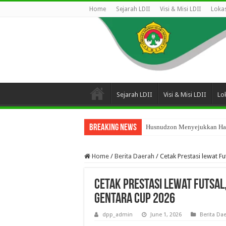
Home
Sejarah LDII
Visi & Misi LDII
Lokas
Sejarah LDII
Visi & Misi LDII
Lok
Breaking News
Husnudzon Menyejukkan Hati
Home
/
Berita Daerah
/
Cetak Prestasi lewat F
Cetak Prestasi lewat Futsal,
Gentara Cup 2026
dpp_admin
June 1, 2026
Berita Da