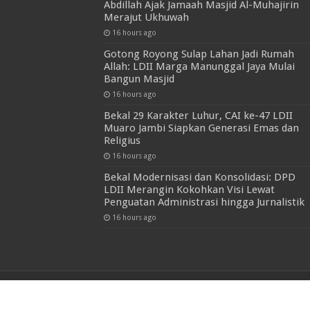
Abdillah Ajak Jamaah Masjid Al-Muhajirin
Merajut Ukhuwah
16 hours ago
Gotong Royong Sulap Lahan Jadi Rumah
Allah: LDII Marga Manunggal Jaya Mulai
Bangun Masjid
16 hours ago
Bekal 29 Karakter Luhur, CAI ke-47 LDII
Muaro Jambi Siapkan Generasi Emas dan
Religius
16 hours ago
Bekal Modernisasi dan Konsolidasi: DPD
LDII Merangin Kokohkan Visi Lewat
Penguatan Administrasi hingga Jurnalistik
16 hours ago
© Copyright 2026, All Rights Reserved