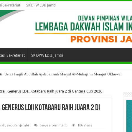
i Sekretariat
SK DPW LDII Jambi
asi Sekretariat
SK DPW LDII Jambi
: Ustaz Faqih Abdillah Ajak Jamaah Masjid Al-Muhajirin Merajut Ukhuwah
utsal, Generus LDII Kotabaru Raih Juara 2 di Gentara Cup 2026
 Generus LDII Kotabaru Raih Juara 2 di
erah
,
seputar-jambi
Leave a comment
106 Views