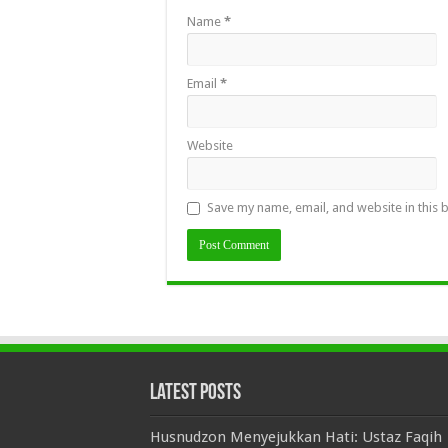
Name
*
Email
*
Website
Save my name, email, and website in this 
Latest Posts
Husnudzon Menyejukkan Hati: Ustaz Faqih