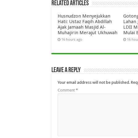
Related Articles
Husnudzon Menyejukkan
Gotong
Hati: Ustaz Faqih Abdillah
Lahan 
Ajak Jamaah Masjid Al-
LDII M
Muhajirin Merajut Ukhuwah
Mulai 
16 hours ago
16 hou
Leave a Reply
Your email address will not be published.
Req
Comment
*