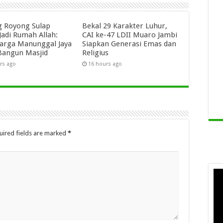
 Royong Sulap
Bekal 29 Karakter Luhur,
Jadi Rumah Allah:
CAI ke-47 LDII Muaro Jambi
arga Manunggal Jaya
Siapkan Generasi Emas dan
Bangun Masjid
Religius
rs ago
16 hours ago
uired fields are marked
*