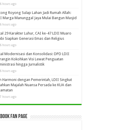
6 hours ago
ong Royong Sulap Lahan Jadi Rumah Allah:
I Marga Manunggal Jaya Mulai Bangun Masjid
6 hours ago
al 29 Karakter Luhur, CAI ke-47 LDII Muaro
bi Siapkan Generasi Emas dan Religius
6 hours ago
al Modernisasi dan Konsolidasi: DPD LDII
angin Kokohkan Visi Lewat Penguatan
inistrasi hingga Jurnalistik
6 hours ago
in Harmoni dengan Pemerintah, LDII Singkut
ahkan Majalah Nuansa Persada ke KUA dan
camatan
7 hours ago
book Fan Page