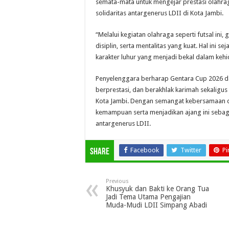
semata-mata untuk mengejar prestasi olahraga
solidaritas antargenerus LDII di Kota Jambi.
“Melalui kegiatan olahraga seperti futsal in
disiplin, serta mentalitas yang kuat. Hal ini
karakter luhur yang menjadi bekal dalam keh
Penyelenggara berharap Gentara Cup 2026 d
berprestasi, dan berakhlak karimah sekaligu
Kota Jambi. Dengan semangat kebersamaan da
kemampuan serta menjadikan ajang ini seba
antargenerus LDII.
Facebook
Twitter
Pi
Share
Previous
Khusyuk dan Bakti ke Orang Tua
Jadi Tema Utama Pengajian
Muda-Mudi LDII Simpang Abadi