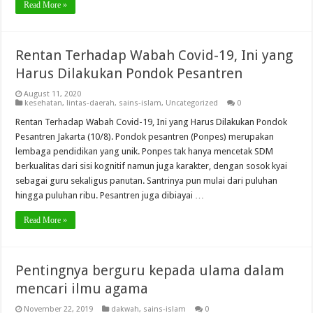
Read More »
Rentan Terhadap Wabah Covid-19, Ini yang
Harus Dilakukan Pondok Pesantren
August 11, 2020
kesehatan
,
lintas-daerah
,
sains-islam
,
Uncategorized
0
Rentan Terhadap Wabah Covid-19, Ini yang Harus Dilakukan Pondok
Pesantren Jakarta (10/8). Pondok pesantren (Ponpes) merupakan
lembaga pendidikan yang unik. Ponpes tak hanya mencetak SDM
berkualitas dari sisi kognitif namun juga karakter, dengan sosok kyai
sebagai guru sekaligus panutan. Santrinya pun mulai dari puluhan
hingga puluhan ribu. Pesantren juga dibiayai …
Read More »
Pentingnya berguru kepada ulama dalam
mencari ilmu agama
November 22, 2019
dakwah
,
sains-islam
0