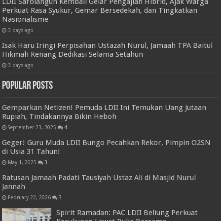
LDII Sarolangun Kembali Gelar Pengajian Hibrid, Ajak Warga
Perkuat Rasa Syukur, Gemar Bersedekah, dan Tingkatkan
Nasionalisme
3 days ago
Isak Haru Iringi Perpisahan Ustazah Nurul, Jamaah TPA Baitul
Hikmah Kenang Dedikasi Selama Setahun
3 days ago
Popular Posts
Gemparkan Netizen! Pemuda LDII Ini Temukan Uang Jutaan
Rupiah, Tindakannya Bikin Heboh
September 23, 2025
4
Geger! Guru Muda LDII Bungo Pecahkan Rekor, Pimpin O2SN
di Usia 31 Tahun!
May 1, 2025
3
Ratusan Jamaah Padati Tausiyah Ustaz Ali di Masjid Nurul
Jannah
February 22, 2026
3
Spirit Ramadan: PAC LDII Beliung Perkuat