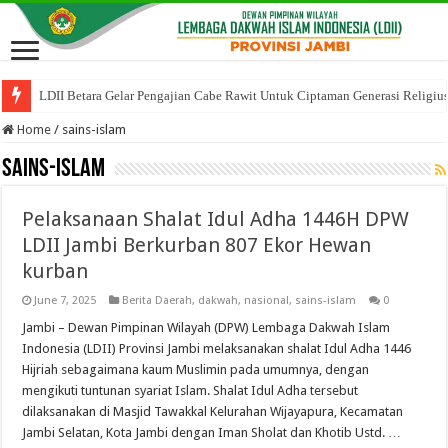
LDII Betara Gelar Pengajian Cabe Rawit Untuk Ciptaman Generasi Religiu
Home
/
sains-islam
sains-islam
Pelaksanaan Shalat Idul Adha 1446H DPW
LDII Jambi Berkurban 807 Ekor Hewan
kurban
June 7, 2025
Berita Daerah
,
dakwah
,
nasional
,
sains-islam
0
Jambi – Dewan Pimpinan Wilayah (DPW) Lembaga Dakwah Islam
Indonesia (LDII) Provinsi Jambi melaksanakan shalat Idul Adha 1446
Hijriah sebagaimana kaum Muslimin pada umumnya, dengan
mengikuti tuntunan syariat Islam. Shalat Idul Adha tersebut
dilaksanakan di Masjid Tawakkal Kelurahan Wijayapura, Kecamatan
Jambi Selatan, Kota Jambi dengan Iman Sholat dan Khotib Ustd. …