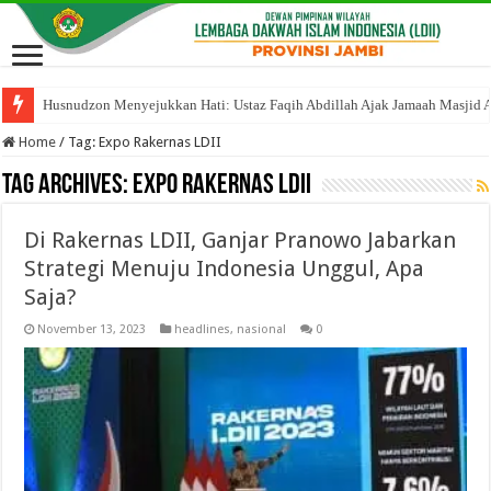
Husnudzon Menyejukkan Hati: Ustaz Faqih Abdillah Ajak Jamaah Masjid 
Home
/
Tag:
Expo Rakernas LDII
Tag Archives:
Expo Rakernas LDII
Di Rakernas LDII, Ganjar Pranowo Jabarkan
Strategi Menuju Indonesia Unggul, Apa
Saja?
November 13, 2023
headlines
,
nasional
0