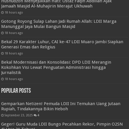
Husnudzon Menyejukkan Hati: Ustaz Faqih Abdillah Ajak
Jamaah Masjid Al-Muhajirin Merajut Ukhuwah
18 hours ago
Gotong Royong Sulap Lahan Jadi Rumah Allah: LDII Marga
Manunggal Jaya Mulai Bangun Masjid
18 hours ago
Bekal 29 Karakter Luhur, CAI ke-47 LDII Muaro Jambi Siapkan
Generasi Emas dan Religius
18 hours ago
Bekal Modernisasi dan Konsolidasi: DPD LDII Merangin
Kokohkan Visi Lewat Penguatan Administrasi hingga
Jurnalistik
18 hours ago
Popular Posts
Gemparkan Netizen! Pemuda LDII Ini Temukan Uang Jutaan
Rupiah, Tindakannya Bikin Heboh
September 23, 2025
4
Geger! Guru Muda LDII Bungo Pecahkan Rekor, Pimpin O2SN